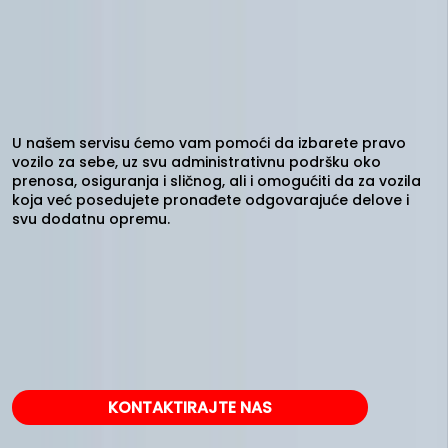
U našem servisu ćemo vam pomoći da izbarete pravo
vozilo za sebe, uz svu administrativnu podršku oko
prenosa, osiguranja i sličnog, ali i omogućiti da za vozila
koja već posedujete pronađete odgovarajuće delove i
svu dodatnu opremu.
KONTAKTIRAJTE NAS